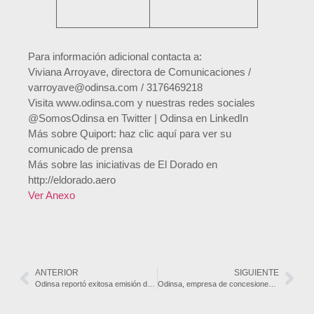
Para información adicional contacta a:
Viviana Arroyave, directora de Comunicaciones /
varroyave@odinsa.com / 3176469218
Visita www.odinsa.com y nuestras redes sociales
@SomosOdinsa en Twitter | Odinsa en LinkedIn
Más sobre Quiport: haz clic aquí para ver su
comunicado de prensa
Más sobre las iniciativas de El Dorado en
http://eldorado.aero
Ver Anexo
ANTERIOR
SIGUIENTE
Odinsa reportó exitosa emisión de bonos del Aeropuerto El Dorado por USD 415 millones y positivos resultados en el primer semestre de 2019
Odinsa, empresa de concesiones del Grupo Argos, adquiere la participación mayoritaria de la Concesión Túnel Aburrá Oriente