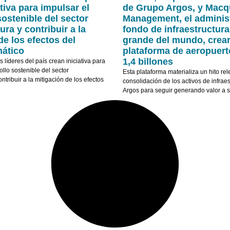
tiva para impulsar el
de Grupo Argos, y Macq
sostenible del sector
Management, el adminis
ura y contribuir a la
fondo de infraestructur
de los efectos del
grande del mundo, crea
mático
plataforma de aeropuer
1,4 billones
líderes del país crean iniciativa para
ollo sostenible del sector
Esta plataforma materializa un hito rel
ontribuir a la mitigación de los efectos
consolidación de los activos de infrae
Argos para seguir generando valor a s