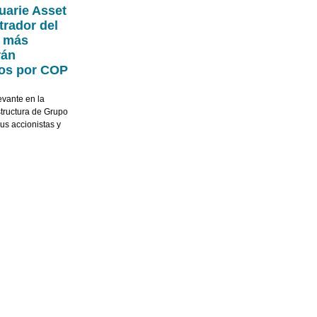
uarie Asset
trador del
a más
rán
tos por COP
evante en la
structura de Grupo
us accionistas y