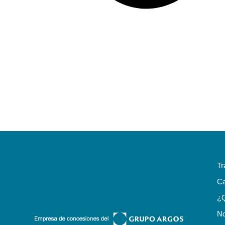
Tr
Ca
¿
No