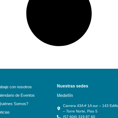
Nuestras sedes
abaje con nosotros
lendario de Eventos
Medellín
Quiénes Somos?
Carrera 43A # 1A sur – 143 Edific
– Torre Norte, Piso 5
ticias
(57 604) 319 87 60