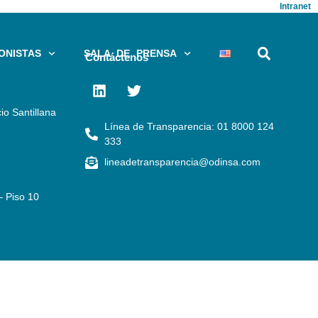
Intranet
ONISTAS
SALA DE PRENSA
Contáctenos
io Santillana
Línea de Transparencia: 01 8000 124
333
lineadetransparencia@odinsa.com
– Piso 10