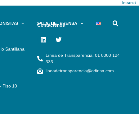
Intranet
ONISTAS
SALA DE PRENSA
Contáctenos
io Santillana
Línea de Transparencia: 01 8000 124
333
lineadetransparencia@odinsa.com
– Piso 10