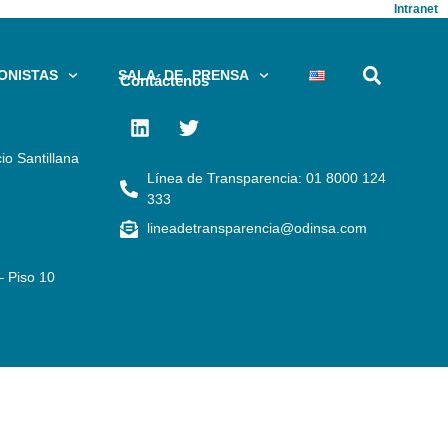
Intranet
ONISTAS
SALA DE PRENSA
Contáctenos
io Santillana
Línea de Transparencia: 01 8000 124
333
lineadetransparencia@odinsa.com
– Piso 10