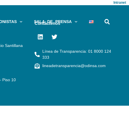
Intranet
ONISTAS
SALA DE PRENSA
Contáctenos
io Santillana
Línea de Transparencia: 01 8000 124
333
lineadetransparencia@odinsa.com
– Piso 10