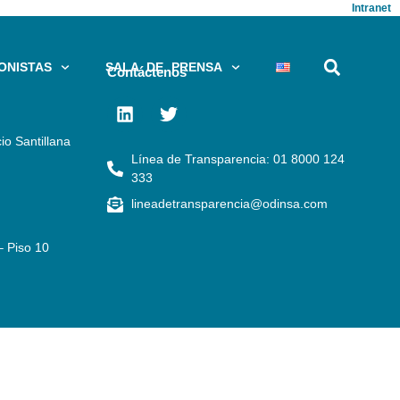
Intranet
ONISTAS
SALA DE PRENSA
Contáctenos
io Santillana
Línea de Transparencia: 01 8000 124
333
lineadetransparencia@odinsa.com
– Piso 10