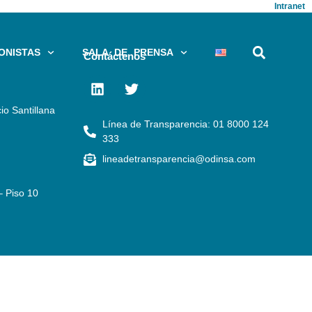
Intranet
ONISTAS
SALA DE PRENSA
Contáctenos
io Santillana
Línea de Transparencia: 01 8000 124
333
lineadetransparencia@odinsa.com
– Piso 10