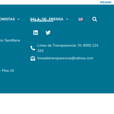
Intranet
ONISTAS
SALA DE PRENSA
Contáctenos
io Santillana
Línea de Transparencia: 01 8000 124
333
lineadetransparencia@odinsa.com
– Piso 10