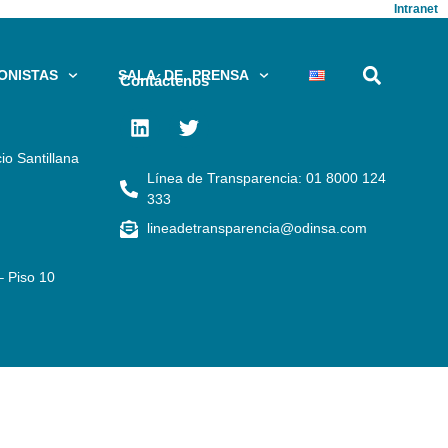
Intranet
ONISTAS
SALA DE PRENSA
Contáctenos
io Santillana
Línea de Transparencia: 01 8000 124
333
lineadetransparencia@odinsa.com
– Piso 10