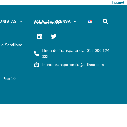
Intranet
ONISTAS
SALA DE PRENSA
Contáctenos
io Santillana
Línea de Transparencia: 01 8000 124
333
lineadetransparencia@odinsa.com
– Piso 10