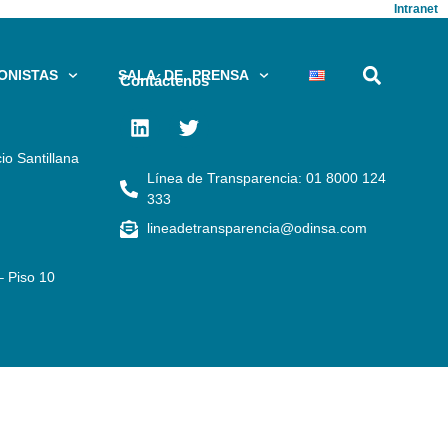
Intranet
ONISTAS
SALA DE PRENSA
Contáctenos
io Santillana
Línea de Transparencia: 01 8000 124
333
lineadetransparencia@odinsa.com
– Piso 10