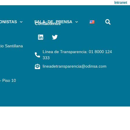
Intranet
ONISTAS
SALA DE PRENSA
Contáctenos
io Santillana
Línea de Transparencia: 01 8000 124
333
lineadetransparencia@odinsa.com
– Piso 10