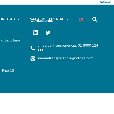
Intranet
ONISTAS
SALA DE PRENSA
Contáctenos
io Santillana
Línea de Transparencia: 01 8000 124
333
lineadetransparencia@odinsa.com
– Piso 10