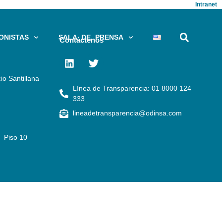
Intranet
ONISTAS
SALA DE PRENSA
Contáctenos
io Santillana
Línea de Transparencia: 01 8000 124
333
lineadetransparencia@odinsa.com
– Piso 10