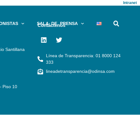
Intranet
ONISTAS
SALA DE PRENSA
Contáctenos
io Santillana
Línea de Transparencia: 01 8000 124
333
lineadetransparencia@odinsa.com
– Piso 10