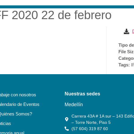
F 2020 22 de febrero
RESA
SOSTENIBILIDAD
ACCIONISTAS E INVERSI
Tipo de
File Si
Catego
Tags:
I
Nuestras sedes
abaje con nosotros
lendario de Eventos
Medellín
Quiénes Somos?
Carrera 43A # 1A sur – 143 Edific
– Torre Norte, Piso 5
ticias
(57 604) 319 87 60
moria anual