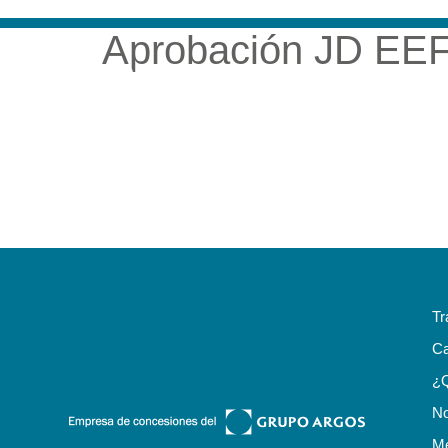
Aprobación JD EEF
NUESTRA EMP
Tr
Ca
¿
No
Me