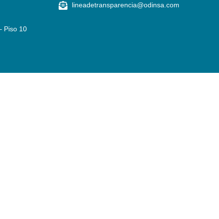
lineadetransparencia@odinsa.com
– Piso 10