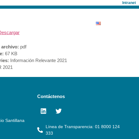
Intranet
ONISTAS
SALA DE PRENSA
Descargar
 archivo:
pdf
ze:
67 KB
ries:
Información Relevante 2021
R 2021
Contáctenos
io Santillana
Línea de Transparencia: 01 8000 124
333