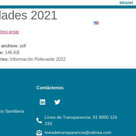
Intranet
idades 2021
ONISTAS
SALA DE PRENSA
Descargar
 archivo:
pdf
ze:
146 KB
ries:
Información Relevante 2022
Contáctenos
io Santillana
Línea de Transparencia: 01 8000 124
333
lineadetransparencia@odinsa.com