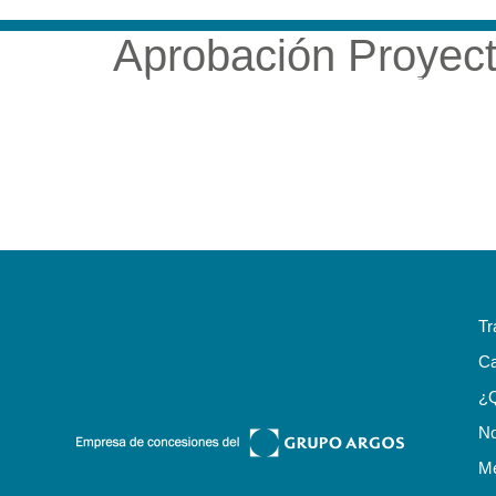
Aprobación Proyecto
NUESTRA EMP
Tr
Ca
¿
No
Me