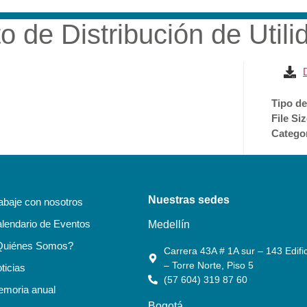
 de Distribución de Util
RESA
SOSTENIBILIDAD
ACCIONISTAS E INVERSI
Tipo de
File Si
Catego
Nuestras sedes
abaje con nosotros
lendario de Eventos
Medellín
Quiénes Somos?
Carrera 43A # 1A sur – 143 Edific
– Torre Norte, Piso 5
ticias
(57 604) 319 87 60
moria anual
Bogotá