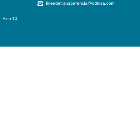
lineadetransparencia@odinsa.com
– Piso 10