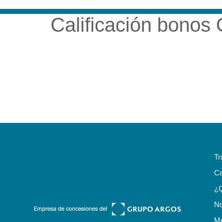
Calificación bonos
NUESTRA EMP
Tr
Ca
¿
No
Me