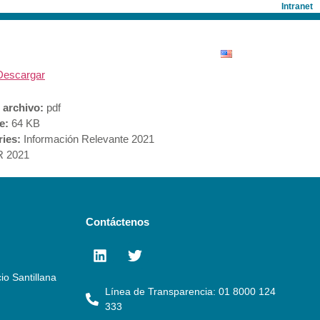
Intranet
ONISTAS
SALA DE PRENSA
Descargar
 archivo:
pdf
ze:
64 KB
ries:
Información Relevante 2021
R 2021
Contáctenos
io Santillana
Línea de Transparencia: 01 8000 124
333