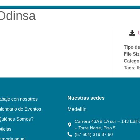
 Odinsa
RESA
SOSTENIBILIDAD
ACCIONISTAS E INVERSI
Tipo de
File Si
Catego
Tags:
I
Nuestras sedes
abaje con nosotros
lendario de Eventos
Medellín
Quiénes Somos?
Carrera 43A # 1A sur – 143 Edific
– Torre Norte, Piso 5
ticias
(57 604) 319 87 60
moria anual