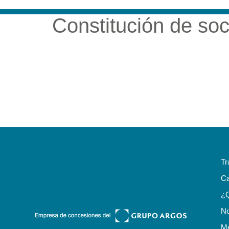
Constitución de soci
NUESTRA EMP
Tr
Ca
¿
No
Me