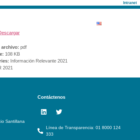
Intranet
ONISTAS
SALA DE PRENSA
Descargar
 archivo:
pdf
ze:
108 KB
ries:
Información Relevante 2021
R 2021
Contáctenos
io Santillana
Línea de Transparencia: 01 8000 124
333