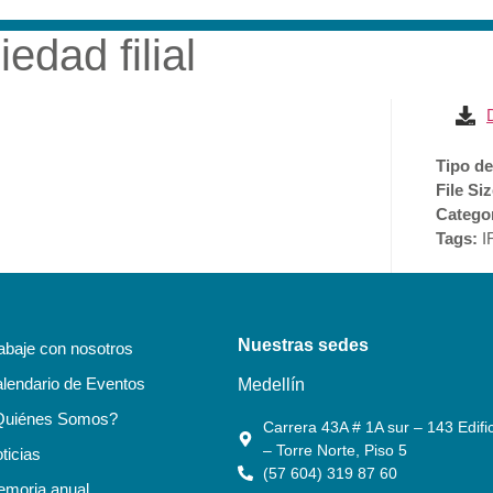
edad filial
RESA
SOSTENIBILIDAD
ACCIONISTAS E INVERSI
Tipo de
File Si
Catego
Tags:
I
Nuestras sedes
abaje con nosotros
lendario de Eventos
Medellín
Quiénes Somos?
Carrera 43A # 1A sur – 143 Edific
– Torre Norte, Piso 5
ticias
(57 604) 319 87 60
moria anual