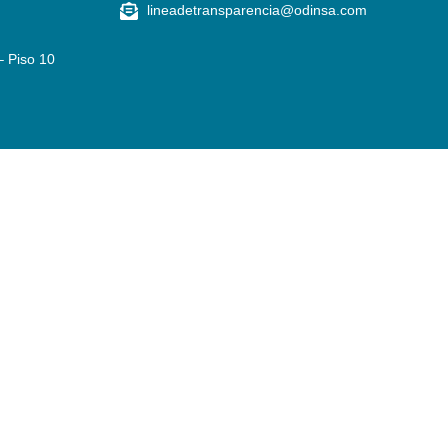
lineadetransparencia@odinsa.com
– Piso 10