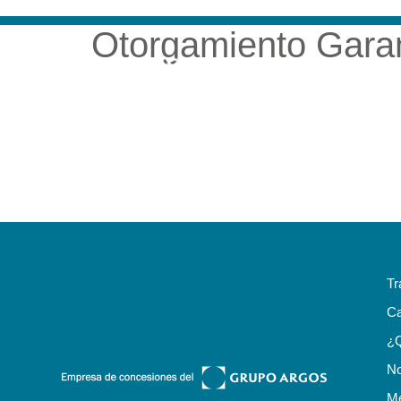
Otorgamiento Garan
NUESTRA EMP
Tr
Ca
¿
No
Me