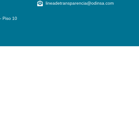
lineadetransparencia@odinsa.com
– Piso 10