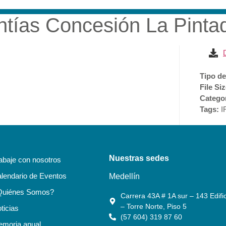
tías Concesión La Pinta
RESA
SOSTENIBILIDAD
ACCIONISTAS E INVERSI
Tipo de
File Si
Catego
Tags:
I
Nuestras sedes
abaje con nosotros
lendario de Eventos
Medellín
Quiénes Somos?
Carrera 43A # 1A sur – 143 Edific
– Torre Norte, Piso 5
ticias
(57 604) 319 87 60
moria anual