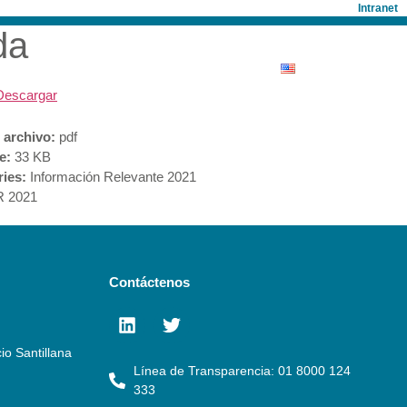
Intranet
da
ONISTAS
SALA DE PRENSA
Descargar
 archivo:
pdf
ze:
33 KB
ries:
Información Relevante 2021
R 2021
Contáctenos
io Santillana
Línea de Transparencia: 01 8000 124
333