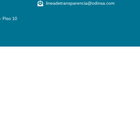
lineadetransparencia@odinsa.com
– Piso 10