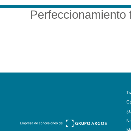
Perfeccionamiento 
NUESTRA EMP
Tr
Ca
¿
No
Me