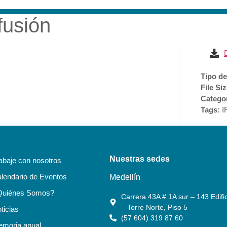
fusión
RESA
SOSTENIBILIDAD
ACCIONISTAS E INVERSI
Tipo de
File Si
Catego
Tags:
I
Nuestras sedes
abaje con nosotros
lendario de Eventos
Medellín
Quiénes Somos?
Carrera 43A # 1A sur – 143 Edific
– Torre Norte, Piso 5
ticias
(57 604) 319 87 60
moria anual