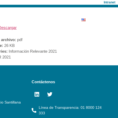
Intranet
ONISTAS
SALA DE PRENSA
Descargar
 archivo:
pdf
ze:
26 KB
ries:
Información Relevante 2021
R 2021
Contáctenos
io Santillana
Línea de Transparencia: 01 8000 124
333