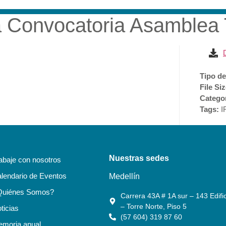
a Convocatoria Asamblea 
RESA
SOSTENIBILIDAD
ACCIONISTAS E INVERSI
Tipo de
File Si
Catego
Tags:
I
Nuestras sedes
abaje con nosotros
lendario de Eventos
Medellín
Quiénes Somos?
Carrera 43A # 1A sur – 143 Edific
– Torre Norte, Piso 5
ticias
(57 604) 319 87 60
moria anual