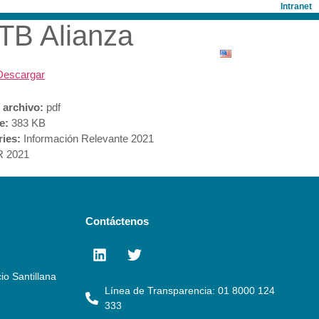
Intranet
TB Alianza
ONISTAS
SALA DE PRENSA
Descargar
 archivo:
pdf
ze:
383 KB
ries:
Información Relevante 2021
R 2021
Contáctenos
io Santillana
Línea de Transparencia: 01 8000 124
333