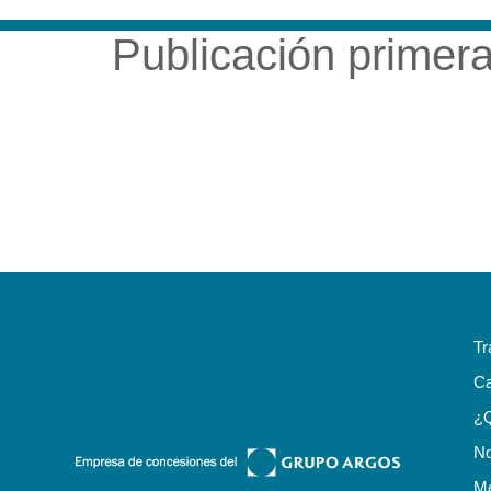
Publicación primer
NUESTRA EMP
Tr
Ca
¿
No
Me