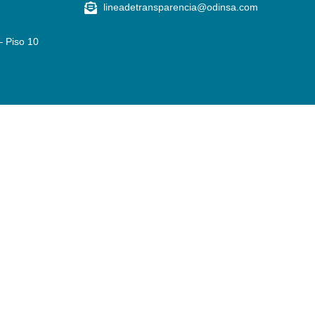
lineadetransparencia@odinsa.com
– Piso 10