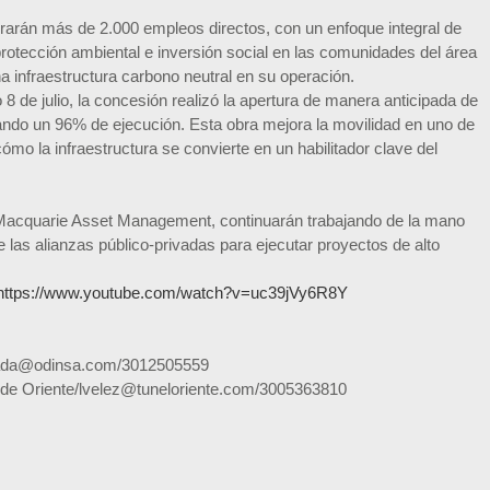
rarán más de 2.000 empleos directos, con un enfoque integral de
protección ambiental e inversión social en las comunidades del área
a infraestructura carbono neutral en su operación.
8 de julio, la concesión realizó la apertura de manera anticipada de
ando un 96% de ejecución. Esta obra mejora la movilidad en uno de
mo la infraestructura se convierte en un habilitador clave del
Macquarie Asset Management, continuarán trabajando de la mano
 las alianzas público-privadas para ejecutar proyectos de alto
https://www.youtube.com/watch?v=uc39jVy6R8Y
illada@odinsa.com/3012505559
 de Oriente/lvelez@tuneloriente.com/3005363810