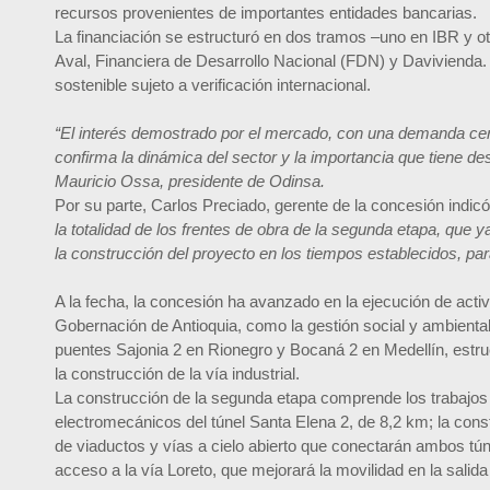
recursos provenientes de importantes entidades bancarias.
La financiación se estructuró en dos tramos –uno en IBR y o
Aval, Financiera de Desarrollo Nacional (FDN) y Davivienda. 
sostenible sujeto a verificación internacional.
“El interés demostrado por el mercado, con una demanda cerc
confirma la dinámica del sector y la importancia que tiene des
Mauricio Ossa, presidente de Odinsa.
Por su parte, Carlos Preciado, gerente de la concesión indic
la totalidad de los frentes de obra de la segunda etapa, que
la construcción del proyecto en los tiempos establecidos, para
A la fecha, la concesión ha avanzado en la ejecución de activ
Gobernación de Antioquia, como la gestión social y ambienta
puentes Sajonia 2 en Rionegro y Bocaná 2 en Medellín, estruc
la construcción de la vía industrial.
La construcción de la segunda etapa comprende los trabajos 
electromecánicos del túnel Santa Elena 2, de 8,2 km; la cons
de viaductos y vías a cielo abierto que conectarán ambos túne
acceso a la vía Loreto, que mejorará la movilidad en la salid