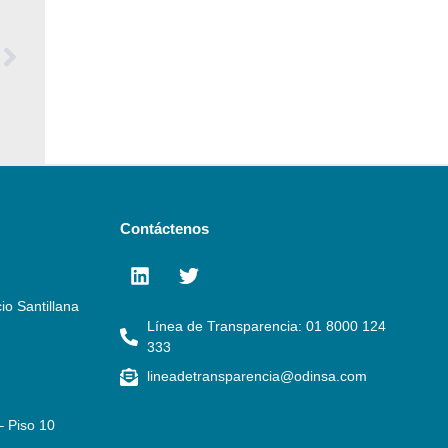
Contáctenos
io Santillana
Línea de Transparencia: 01 8000 124
333
lineadetransparencia@odinsa.com
– Piso 10