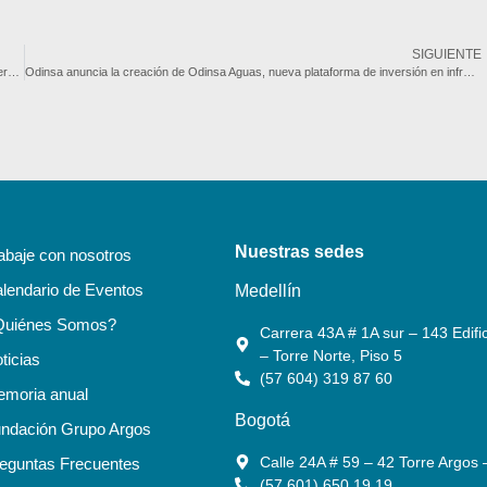
SIGUIENTE
Gobernación de Antioquia cumple con la habilitación anticipada de los lazos del Intercambio Vial Aeropuerto José María Córdova
Odinsa anuncia la creación de Odinsa Aguas, nueva plataforma de inversión en infraestructura hídrica
Nuestras sedes
abaje con nosotros
lendario de Eventos
Medellín
Quiénes Somos?
Carrera 43A # 1A sur – 143 Edific
– Torre Norte, Piso 5
ticias
(57 604) 319 87 60
moria anual
Bogotá
ndación Grupo Argos
Calle 24A # 59 – 42 Torre Argos 
eguntas Frecuentes
(57 601) 650 19 19