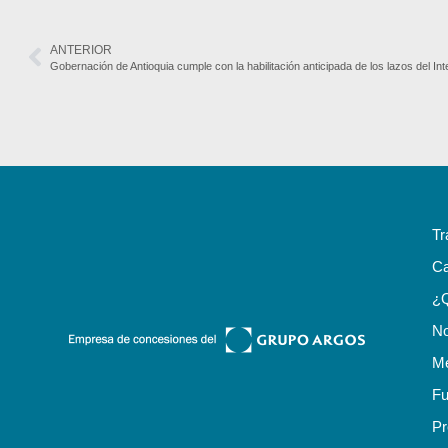
ANTERIOR
Tr
Ca
¿
No
Me
Fu
Pr