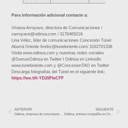
Para información adicional contacte a:
Viviana Arroyave, directora de Comunicaciones /
varroyave@odinsa.com / 3176469218
Lina Vélez, líder de comunicaciones Concesión Túnel
Aburrá Oriente /lvelez@tuneloriente.com/ 3162701338
Visita www.odinsa.com y nuestras redes sociales
@SomosOdinsa en Twitter I Odinsa en LinkedIn
www.tuneloriente.com y @ConcesionTAO en Twitter
Descarga fotografías del Túnel en el siguiente link
:
https://we.tl/t-YD25FIeCFF
ANTERIOR
SIGUIENTE
Odinsa, empresa de concesiones de Grupo Argos y Macquarie Asset Management crean plataforma de activos viales en Colombia y la región
Odinsa, primera compañía en Colombia con validación de objetivos basados en la ciencia para contribuir a la mitigación del cambio climático