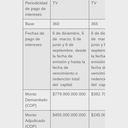
Periodicidad
TV
TV
de pago de
intereses
Base
360
365
Fechas de
6 de diciembre, 6
6 de diciembre, 6
pago de
de marzo, 6 de
de marzo, 6 de
intereses
junio y 6 de
junio y 6 de
septiembre, desde
septiembre, desde
la fecha de
la fecha de
emisión y hasta la
emisión y hasta la
fecha de
fecha de
vencimiento o
vencimiento o
redención total
redención total
del capital
del capital
Monto
$779.900.000.000
$382.700.000.000
Demandado
(COP)
Monto
$455.000.000.000
$245.000.000.000
Adjudicado
(COP)