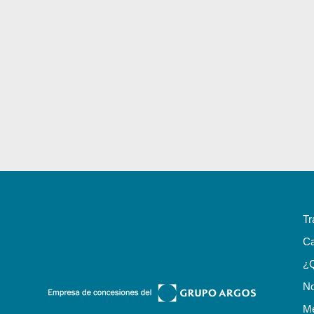
Tr
Ca
¿
No
Me