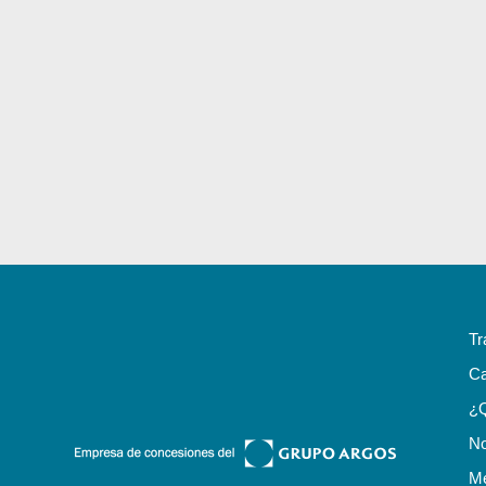
Tr
Ca
¿
No
Me