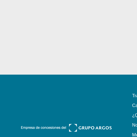
Tr
Ca
¿
No
Me