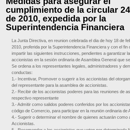
Medidas para asegurar el
cumplimiento de la circular 2
de 2010, expedida por la
Superintendencia Financiera
La Junta Directiva, en reunion celebrada el dia de hoy 18 de fe
2010, proferida por la Superintendencia Financiera y con el fin
impartir las siguientes instrucciones, pendientes a garantizar la
accionistas en la sesión ordinaria de Asamblea General que se
Se ordena a los representantes legales, administradores y dem
conductas:
1.- Incentivar, Promover o sugerir a los accionistas del otor
del representante para la asamblea de accionistas.
2.- Recibir de los accionistas poderes para las reuniones de 
respectivo representante
3.- Admitir como salidos poderes conferidos por los accionistas, 
código de Comercio, para participar en la reunión ordinaria d
4.- Sugerir o determinar el nombre de quienes actuarán como 
Accionistas.
5.- Recomendar a los accionistas que voten por determinada li