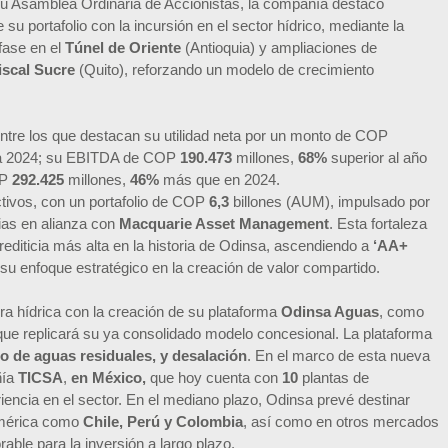
 su Asamblea Ordinaria de Accionistas, la compañía destacó
u portafolio con la incursión en el sector hídrico, mediante la
fase en el
Túnel de Oriente
(Antioquia) y ampliaciones de
iscal Sucre
(Quito), reforzando un modelo de crecimiento
entre los que destacan su utilidad neta por un monto de COP
 a 2024; su EBITDA de COP
190.473
millones,
68%
superior al año
OP
292.425
millones,
46%
más que en 2024.
ctivos, con un portafolio de COP
6,3
billones (AUM), impulsado por
ias en alianza con
Macquarie Asset Management
. Esta fortaleza
 crediticia más alta en la historia de Odinsa, ascendiendo a
‘AA+
 su enfoque estratégico en la creación de valor compartido.
ura hídrica con la creación de su plataforma
Odinsa Aguas
, como
a que replicará su ya consolidado modelo concesional. La plataforma
so de aguas residuales, y desalación
. En el marco de esta nueva
ñía
TICSA
,
en México,
que hoy cuenta con
10
plantas de
encia en el sector. En el mediano plazo, Odinsa prevé destinar
américa como
Chile, Perú y Colombia
, así como en otros mercados
able para la inversión a largo plazo.