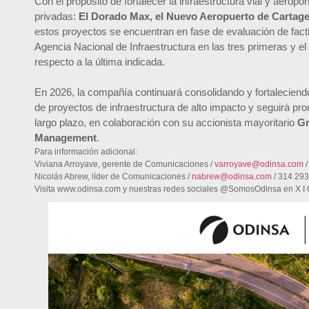
Con el propósito de fortalecer la infraestructura vial y aeropo
privadas:
El Dorado Max, el Nuevo Aeropuerto de Cartage
estos proyectos se encuentran en fase de evaluación de facti
Agencia Nacional de Infraestructura en las tres primeras y e
respecto a la última indicada.
En 2026, la compañía continuará consolidando y fortaleciendo
de proyectos de infraestructura de alto impacto y seguirá pr
largo plazo, en colaboración con su accionista mayoritario
Gr
Management
.
Para información adicional:
Viviana Arroyave, gerente de Comunicaciones /
varroyave@odinsa.com
/
Nicolás Abrew, líder de Comunicaciones /
nabrew@odinsa.com
/ 314 293
Visita www.odinsa.com y nuestras redes sociales @SomosOdinsa en X I 