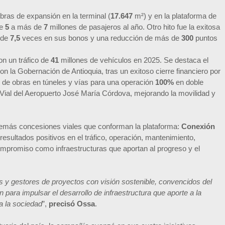
obras de expansión en la terminal (
17.647
m²) y en la plataforma de
de
5
a más de
7
millones de pasajeros al año. Otro hito fue la exitosa
 de
7,5
veces en sus bonos y una reducción de más de
300
puntos
on un tráfico de
41
millones de vehículos en 2025. Se destaca el
on la Gobernación de Antioquia, tras un exitoso cierre financiero por
io de obras en túneles y vías para una operación
100%
en doble
 Vial del Aeropuerto José María Córdova, mejorando la movilidad y
 demás concesiones viales que conforman la plataforma:
Conexión
 resultados positivos en el tráfico, operación, mantenimiento,
compromiso como infraestructuras que aportan al progreso y el
y gestores de proyectos con visión sostenible, convencidos del
n para impulsar el desarrollo de infraestructura que aporte a la
 a la sociedad
”,
precisó Ossa
.