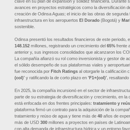
clave en su plan de expansión y solidez financiera. Durante
avances en proyectos estratégicos como la diversificación de s
creación de Odinsa Aguas; el inicio de las obras de segunda 
infraestructura en los aeropuertos
El Dorado
(Bogotá) y
Mar
sostenible.
Odinsa presentó los resultados financieros de este periodo, 
148.152
millones, registrando un crecimiento del
65%
frente
anterior y, sus ingresos consolidados que alcanzaron los C
La compañía afianzó su rol como inversionista y gestor de a
el sólido desempeño de sus plataformas viales y aeroportuar
fue reconocida por
Fitch Ratings
al otorgarle la calificación
(col)’
y ratificando la de corto plazo en
‘F1+(col)’
, resaltando
En 2025, la compañía incursionó en el sector de infraestruct
parte de su estrategia de diversificación y crecimiento, en l
está enfocada en dos frentes principales:
tratamiento y reú
plataforma firmó un contrato para la adquisición de la compa
tratamiento y reúso de agua y tiene más de
40
años de experi
más de USD
300
millones a proyectos en países de Latino
con alta demanda de infraestructura hídrica y un entorno favor