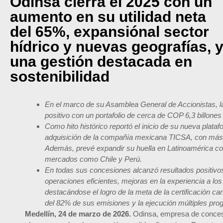
Odinsa cierra el 2025 con un
aumento en su utilidad neta
del 65%, expansiónal sector
hídrico y nuevas geografías, 
una gestión destacada en
sostenibilidad
En el marco de su Asamblea General de Accionistas, 
positivo con un portafolio de cerca de COP 6,3 billones
Como hito histórico reportó el inicio de su nueva plata
adquisición de
la compañía mexicana TICSA, con más d
Además, prevé expandir su huella en Latinoamérica c
mercados como Chile y Perú.
En todas sus concesiones alcanzó resultados positivos 
operaciones eficientes, mejoras en la experiencia a lo
destacándose el logro de la meta de la certificación c
del 82% de sus emisiones y la ejecución múltiples pro
Medellín, 24 de marzo de 2026.
Odinsa, empresa de concesi