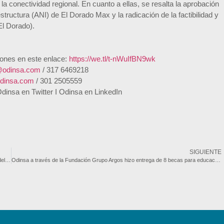
la conectividad regional. En cuanto a ellas, se resalta la aprobación
estructura (ANI) de El Dorado Max y la radicación de la factibilidad y
El Dorado).
iones en este enlace:
https://we.tl/t-nWuIfBN9wk
@odinsa.com
/ 317 6469218
odinsa.com
/ 301 2505559
nsa en Twitter I Odinsa en LinkedIn
SIGUIENTE
El Dorado Max, iniciativa presentada por Odinsa para fortalecer la competitividad del país, avanza a factibilidad
Odinsa a través de la Fundación Grupo Argos hizo entrega de 8 becas para educación superior en 5 concesiones y 4 departamentos de Colombia.