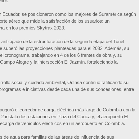
ior.
n Ecuador, se posicionaron como los mejores de Suramérica según
porte aéreo que mide la satisfacción de los usuarios; un
irma en los premios Skytrax 2023.
io anticipado de la estructuración de la segunda etapa del Túnel
que superó las proyecciones planteadas para el 2032. Además, su
el cronograma, trabajando en 4 de los 6 frentes de obra y, su
l Campo Alegre y la intersección El Jazmín, fortaleciendo la
rrollo social y cuidado ambiental, Odinsa continúo ratificando su
 programas e iniciativas desde cada una de sus concesiones, entre
nauguró el corredor de carga eléctrica más largo de Colombia con la
 2 instaló dos estaciones en Plaza del Cauca y, el aeropuerto El
recarga de vehículos eléctricos en un aeropuerto en Colombia.
s de agua para familias de las áreas de influencia de sus