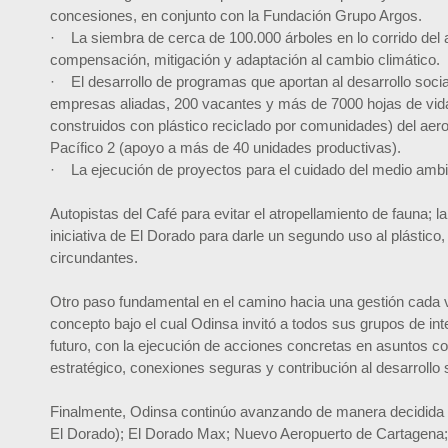
concesiones, en conjunto con la Fundación Grupo Argos.
· La siembra de cerca de 100.000 árboles en lo corrido del 
compensación, mitigación y adaptación al cambio climático.
· El desarrollo de programas que aportan al desarrollo soci
empresas aliadas, 200 vacantes y más de 7000 hojas de vida r
construidos con plástico reciclado por comunidades) del ae
Pacífico 2 (apoyo a más de 40 unidades productivas).
· La ejecución de proyectos para el cuidado del medio ambie
Autopistas del Café para evitar el atropellamiento de fauna; l
iniciativa de El Dorado para darle un segundo uso al plásti
circundantes.
Otro paso fundamental en el camino hacia una gestión cada v
concepto bajo el cual Odinsa invitó a todos sus grupos de inte
futuro, con la ejecución de acciones concretas en asuntos c
estratégico, conexiones seguras y contribución al desarrollo s
Finalmente, Odinsa continúo avanzando de manera decidida en
El Dorado); El Dorado Max; Nuevo Aeropuerto de Cartagena; 