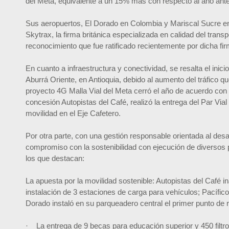
del Meta, equivalente a un 15% más con respecto al año anter
Sus aeropuertos, El Dorado en Colombia y Mariscal Sucre e
Skytrax, la firma británica especializada en calidad del trans
reconocimiento que fue ratificado recientemente por dicha f
En cuanto a infraestructura y conectividad, se resalta el inic
Aburrá Oriente, en Antioquia, debido al aumento del tráfico 
proyecto 4G Malla Vial del Meta cerró el año de acuerdo con 
concesión Autopistas del Café, realizó la entrega del Par Via
movilidad en el Eje Cafetero.
Por otra parte, con una gestión responsable orientada al desa
compromiso con la sostenibilidad con ejecución de diversos
los que destacan:
La apuesta por la movilidad sostenible: Autopistas del Café i
instalación de 3 estaciones de carga para vehículos; Pacífico
Dorado instaló en su parqueadero central el primer punto de 
· La entrega de 9 becas para educación superior y 450 filtro