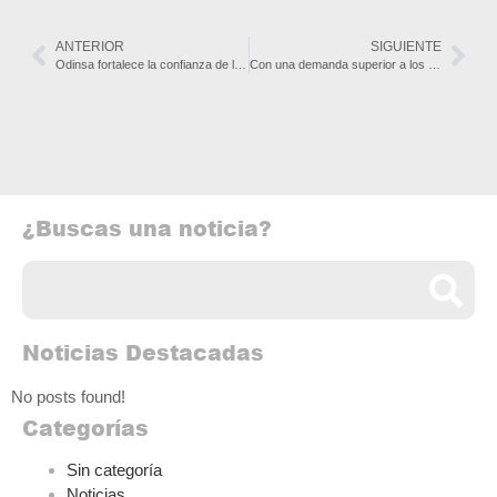
ANTERIOR
SIGUIENTE
Odinsa fortalece la confianza de los viajeros con certificación de sus concesiones en bioseguridad y seguridad vial
Con una demanda superior a los $436.000 millones de pesos, Odinsa cierra con éxito su emisión de bonos ordinarios por $280.000 millones de pesos
¿Buscas una noticia?
Noticias Destacadas
No posts found!
Categorías
Sin categoría
Noticias