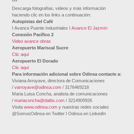
***
Descarga fotografías, videos y más información
haciendo clic en los links a continuación:
Autopistas del Café
I
Avance Puente Industriales
I
Avance El Jazmín
Conexión Pacífico 2
Video avance obras
Aeropuerto Mariscal Sucre
Clic aquí
Aeropuerto El Dorado
Clic aquí
Para información adicional sobre Odinsa contacte a:
Viviana Arroyave, directora de Comunicaciones
/
varroyave@odinsa.com
/ 3176469218
Maria Luisa Concha, analista de comunicaciones
/
mariaconcha@dattis.com
/ 3214909926
Visita
www.odinsa.com
y nuestras redes sociales
@SomosOdinsa en Twitter I Odinsa en LinkedIn