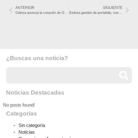
ANTERIOR
SIGUIENTE
Odinsa anuncia la creación de Odinsa Aguas, nueva plataforma de inversión en infraestructura hídrica
Exitosa gestión de portafolio, con refinanciación del aeropuerto Mariscal Sucre por USD 500M, impulsa la estrategia de crecimiento de Odinsa en Latinoamérica
¿Buscas una noticia?
Noticias Destacadas
No posts found!
Categorías
Sin categoría
Noticias