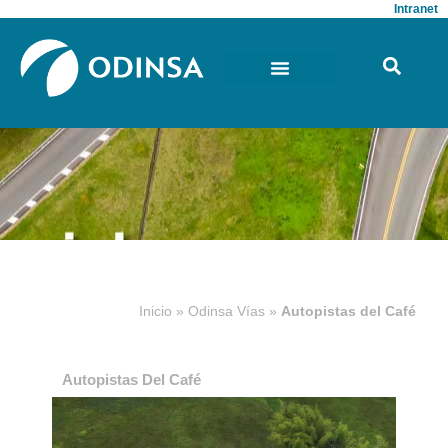
Intranet
Inicio
»
Odinsa Vías
»
Autopistas del Café
Autopistas Del Café