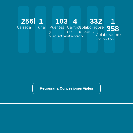
256
km
1
103
4
332
1
358
Calzada
Túnel
Puentes
Centros
Colaboradores
y
de
directos
Colaboradores
viaductos
atención
indirectos
Regresar a Concesiones Viales