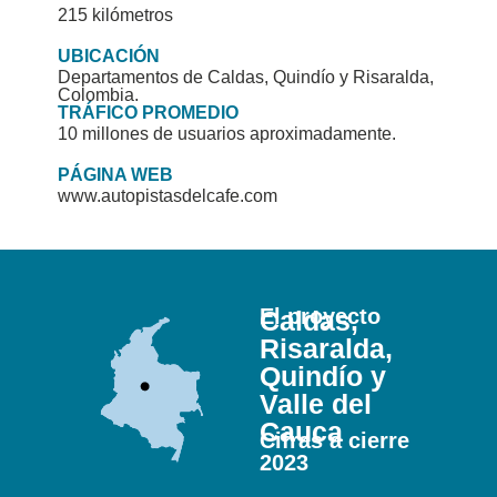
215 kilómetros
UBICACIÓN
Departamentos de Caldas, Quindío y Risaralda,
Colombia.
TRÁFICO PROMEDIO
10 millones de usuarios aproximadamente.
PÁGINA WEB
www.autopistasdelcafe.com
El proyecto
Caldas,
Risaralda,
Quindío y
Valle del
Cauca
Cifras a cierre
2023