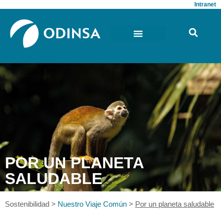
Intranet
POR UN PLANETA
SALUDABLE
Sostenibilidad >
Nuestro Viaje Común
>
Por un planeta saludable