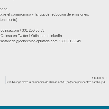
rbono.
uar el compromiso y la ruta de reducción de emisiones,
tenimiento)
@odinsa.com / 301 250 55 59
dinsa en Twitter I Odinsa en LinkedIn
acastaneda@concesionlapintada.com / 300 6122249
SIGUIENTE
Fitch Ratings eleva la calificación de Odinsa a ‘AA+(col)’ con perspectiva estable y destaca su solidez para ejecutar su estrategia de crecimiento