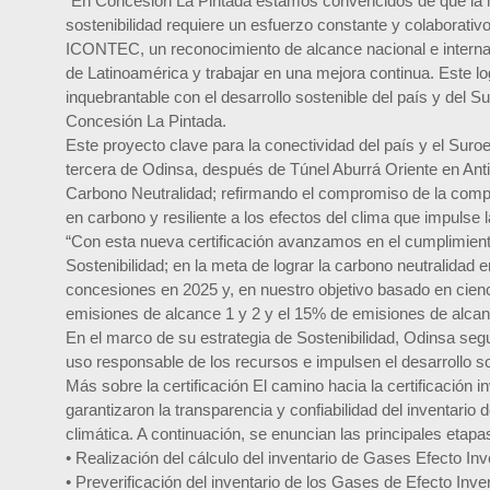
“En Concesión La Pintada estamos convencidos de que la m
sostenibilidad requiere un esfuerzo constante y colaborativo.
ICONTEC, un reconocimiento de alcance nacional e interna
de Latinoamérica y trabajar en una mejora continua. Este l
inquebrantable con el desarrollo sostenible del país y del
Concesión La Pintada.
Este proyecto clave para la conectividad del país y el Suroe
tercera de Odinsa, después de Túnel Aburrá Oriente en Anti
Carbono Neutralidad; refirmando el compromiso de la compañ
en carbono y resiliente a los efectos del clima que impulse l
“Con esta nueva certificación avanzamos en el cumplimient
Sostenibilidad; en la meta de lograr la carbono neutralidad 
concesiones en 2025 y, en nuestro objetivo basado en cienc
emisiones de alcance 1 y 2 y el 15% de emisiones de alcan
En el marco de su estrategia de Sostenibilidad, Odinsa seg
uso responsable de los recursos e impulsen el desarrollo so
Más sobre la certificación El camino hacia la certificación
garantizaron la transparencia y confiabilidad del inventario 
climática. A continuación, se enuncian las principales etapa
• Realización del cálculo del inventario de Gases Efecto I
• Preverificación del inventario de los Gases de Efecto Inv