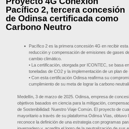
Proyecto 4G Conexión
Pacífico 2, tercera concesión
de Odinsa certificada como
Carbono Neutro
Pacífico 2 es la primera concesión 4G en recibir esta
reducción y compensación de emisiones de gases de e
cambio climático.
• La certificación, otorgada por ICONTEC, se basa e
toneladas de CO2 y la implementación de un plan de g
• Con esta certificación Odinsa reafirma su compromis
cumplimiento de su meta de lograr la carbono neutra
Medellín, 3 de marzo de 2025. Odinsa, empresa de concesi
objetivos basados en ciencia para la mitigación, compensac
de Sostenibilidad: Nuestro Viaje Común. El proyecto de cua
mayoritario a través de su plataforma Odinsa Vías, obtuvo 
reconoce la definición de una estrategia con programas para
invernadero y, acredita el logro de la neutralización de su