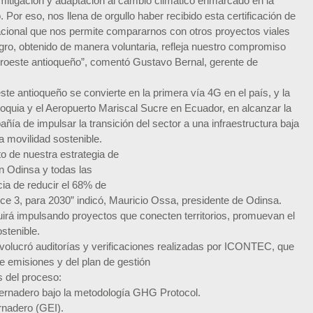
itigación y adaptación al cambio climático enmarcado en la
 Por eso, nos llena de orgullo haber recibido esta certificación de
cional que nos permite compararnos con otros proyectos viales
ogro, obtenido de manera voluntaria, refleja nuestro compromiso
 Suroeste antioqueño”, comentó Gustavo Bernal, gerente de
ste antioqueño se convierte en la primera vía 4G en el país, y la
oquia y el Aeropuerto Mariscal Sucre en Ecuador, en alcanzar la
ía de impulsar la transición del sector a una infraestructura baja
a movilidad sostenible.
o de nuestra estrategia de
en Odinsa y todas las
ia de reducir el 68% de
ce 3, para 2030” indicó, Mauricio Ossa, presidente de Odinsa.
uirá impulsando proyectos que conecten territorios, promuevan el
stenible.
 involucró auditorías y verificaciones realizadas por ICONTEC, que
de emisiones y del plan de gestión
s del proceso:
nvernadero bajo la metodología GHG Protocol.
ernadero (GEI).