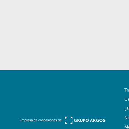
Tr
Ca
¿
No
Me