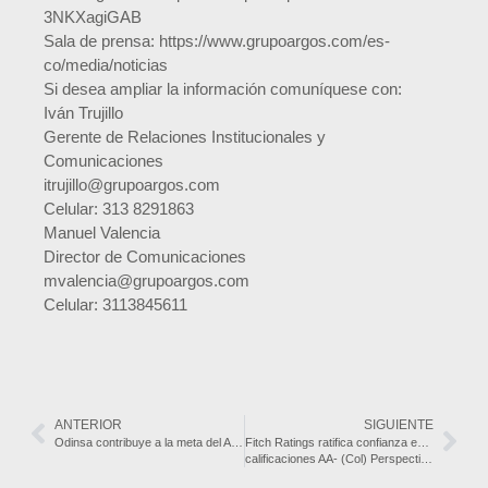
3NKXagiGAB
Sala de prensa: https://www.grupoargos.com/es-
co/media/noticias
Si desea ampliar la información comuníquese con:
Iván Trujillo
Gerente de Relaciones Institucionales y
Comunicaciones
itrujillo@grupoargos.com
Celular: 313 8291863
Manuel Valencia
Director de Comunicaciones
mvalencia@grupoargos.com
Celular: 3113845611
ANTERIOR
SIGUIENTE
Odinsa contribuye a la meta del Acuerdo de París de evitar un aumento de la temperatura global mayor a 1.5°C
Fitch Ratings ratifica confianza en Odinsa con afirmación de sus
calificaciones AA- (Col) Perspectiva Estable y F1+(Col)