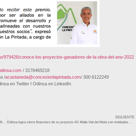
/co/979426/conoce-los-proyectos-ganadores-de-la-obra-del-ano-2022
odinsa.com
/ 3176469218
a /
acastaneda@concesionlapintada.com
/ 300 6122249
sa en Twitter I Odinsa en LinkedIn
SIGUIENTE
Odinsa, empresa de concesiones de Grupo Argos, inaugura la concesión vial Pacífico 2, uno de los primeros proyectos de Cuarta Generación 4G en entrar en operación en el país
Odinsa logra cierre financiero de su proyecto 4G Malla Vial del Meta con entidades nacionales que ratifican su confianza en la infraestructura del país