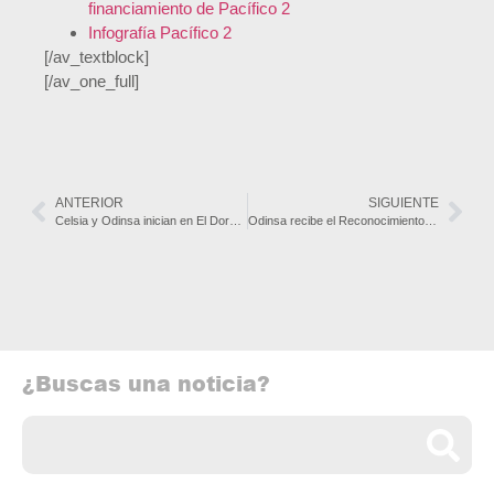
financiamiento de Pacífico 2
Infografía Pacífico 2
[/av_textblock]
[/av_one_full]
ANTERIOR
SIGUIENTE
Celsia y Odinsa inician en El Dorado el proyecto de energía solar en aeropuertos más grande de América Latina
Odinsa recibe el Reconocimiento Emisores IR de la Bolsa de Valores de Colombia
¿Buscas una noticia?