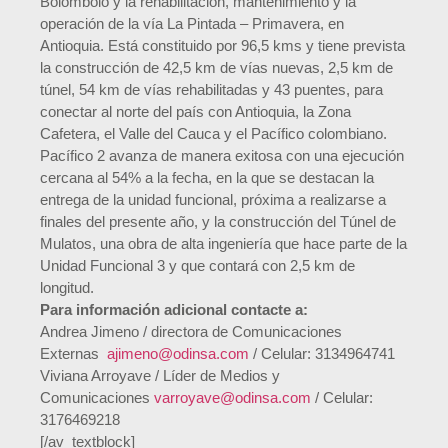
Bolombolo y la rehabilitación, mantenimiento y la
operación de la vía La Pintada – Primavera, en
Antioquia. Está constituido por 96,5 kms y tiene prevista
la construcción de 42,5 km de vías nuevas, 2,5 km de
túnel, 54 km de vías rehabilitadas y 43 puentes, para
conectar al norte del país con Antioquia, la Zona
Cafetera, el Valle del Cauca y el Pacífico colombiano.
Pacífico 2 avanza de manera exitosa con una ejecución
cercana al 54% a la fecha,
en la que se
destacan la
entrega de la unidad funcional, próxima a realizarse a
finales del presente año, y la construcción del Túnel de
Mulatos, una obra de alta ingeniería que hace parte de la
Unidad Funcional 3 y que contará con 2,5 km de
longitud.
Para información adicional contacte a:
Andrea Jimeno / directora de Comunicaciones
Externas
ajimeno@odinsa.com
/ Celular: 3134964741
Viviana Arroyave / Líder de Medios y
Comunicaciones
varroyave@odinsa.com
/ Celular:
3176469218
[/av_textblock]