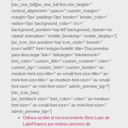
[/av_one_full][av_one_full first min_height=”
vertical_alignment=” space=” custom_margin=”
margin=’0px’ padding=’0px’ border=” border_color=”
radius=’0px’ background_color=” src=”
background_position=’top left’ background_repeat=’no-
repeat’ animation=” mobile_breaking=” mobile_display=”]
[av_icon_box position=’top’ icon_style=” boxed=”
icon=’ue887′ font=’entypo-fontello’ title=’Documentos
para descargar’ link=” linktarget=” linkelement=”
font_color=” custom_title=” custom_content=” color=”
custom_bg=” custom_font=” custom_border=” av-
medium-font-size-title=” av-small-font-size-title=” av-
mini-font-size-title=” av-medium-font-size=” av-small-
font-size=” av-mini-font-size=” admin_preview_bg=”]
[/av_icon_box]
[av_textblock size=” font_color=” color=” av-medium-
font-size=” av-small-font-size=” av-mini-font-size=”
admin_preview_bg=”]
Odinsa recibió el reconocimiento Best Loan de
LatinFinance por exitoso proceso de