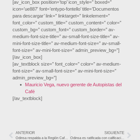
[av_icon_box position=’top’ icon_style=” boxed=”
icon=’ue887′ font=’entypo-fontello’ title=’Documentos
para descargar’ link=” linktarget=” linkelement=”
font_color=” custom_title=” custom_content=” color=”
custom_bg=” custom_font=” custom_border=” av-
medium-font-size-title=” av-small-font-size-title=” av-
mini-font-size-title=” av-medium-font-size=” av-small-
font-size=” av-mini-font-size=” admin_preview_bg=”]
[/av_icon_box]
[av_textblock size=” font_color=” color=” av-medium-
font-size=” av-small-font-size=” av-mini-font-size=”
admin_preview_bg=”]
Mauricio Vega, nuevo gerente de Autopistas del
Café
[/av_textblock]
ANTERIOR
SIGUIENTE
Odinsa respalda a la Región Cafetera con agenda común en infraestructura
Odinsa es ratificada con calificación AA- con Perspectiva Estable