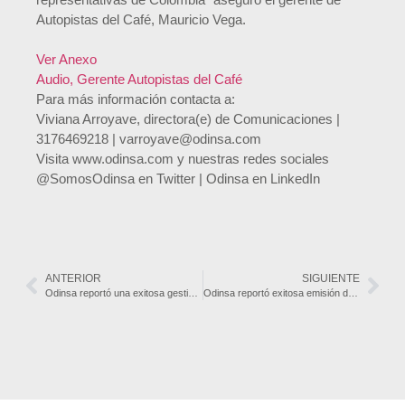
Autopistas del Café, Mauricio Vega.
Ver Anexo
Audio, Gerente Autopistas del Café
Para más información contacta a:
Viviana Arroyave, directora(e) de Comunicaciones |
3176469218 | varroyave@odinsa.com
Visita www.odinsa.com y nuestras redes sociales
@SomosOdinsa en Twitter | Odinsa en LinkedIn
ANTERIOR
SIGUIENTE
Odinsa reportó una exitosa gestión de Conexión Pacífico 2 en el primer semestre del año y un avance de obra del 73%
Odinsa reportó exitosa emisión de bonos del Aeropuerto El Dorado por USD 415 millones y positivos resultados en el primer semestre de 2019