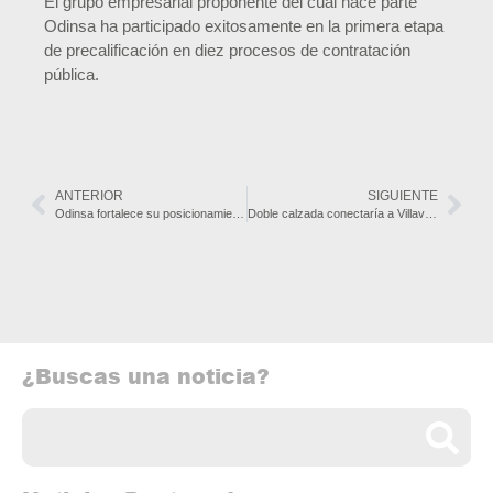
El grupo empresarial proponente del cual hace parte
Odinsa ha participado exitosamente en la primera etapa
de precalificación en diez procesos de contratación
pública.
ANTERIOR
SIGUIENTE
Odinsa fortalece su posicionamiento como concesionario vial y aeroportuario
Doble calzada conectaría a Villavicencio con Ciudad Porfía
¿Buscas una noticia?