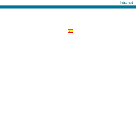
Intranet
ESTORS
PRESS ROOM