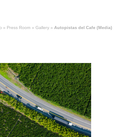
io
»
Press Room
»
Gallery
»
Autopistas del Cafe (Media)