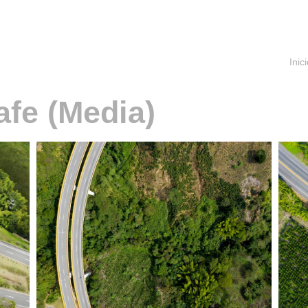
Inic
afe (Media)